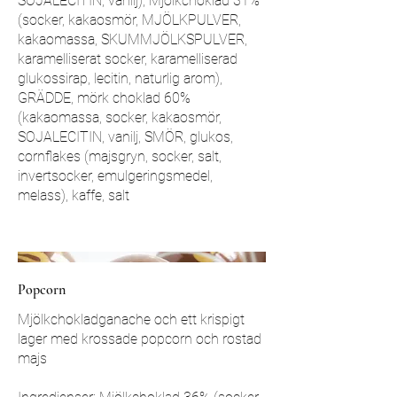
SOJALECITIN, vanilj), Mjölkchoklad 31%
(socker, kakaosmör, MJÖLKPULVER,
kakaomassa, SKUMMJÖLKSPULVER,
karamelliserat socker, karamelliserad
glukossirap, lecitin, naturlig arom),
GRÄDDE, mörk choklad 60%
(kakaomassa, socker, kakaosmör,
SOJALECITIN, vanilj, SMÖR, glukos,
cornflakes (majsgryn, socker, salt,
invertsocker, emulgeringsmedel,
melass), kaffe, salt
Popcorn
Mjölkchokladganache och ett krispigt
lager med krossade popcorn och rostad
majs