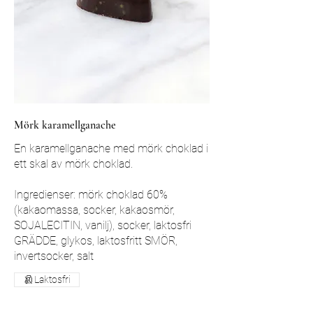
Mörk karamellganache
En karamellganache med mörk choklad i
ett skal av mörk choklad.
Ingredienser: mörk choklad 60%
(kakaomassa, socker, kakaosmör,
SOJALECITIN, vanilj), socker, laktosfri
GRÄDDE, glykos, laktosfritt SMÖR,
invertsocker, salt
Laktosfri