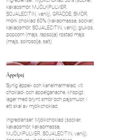
Ingredienser: Mjölkchoklad 36% (socker,
kakaosmör, MJÖLKPULVER,
SOJALECITIN, vanilj), GRÄDDE, SMÖR,
mörk choklad 60% (kakaomassa, socker,
kakaosmör, SOJALECITIN, vanilj), glukos,
popcorn (majs, rapsolja) rostad majs
(majs, solrosolja, salt)
Äppelpaj
Syrlig äppel- och kanelmarmelad, vit
choklad- och äppelganache, krispigt
lager med brynt smör och pajsmulor, i
ett skal av mjölkchoklad.
Ingredienser: Mjölkchoklad (socker,
kakaosmör, kakaomassa,
MJÖLKPULVER, SOJALECITIN, vanilj),