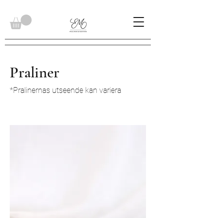
Praliner
*Pralinernas utseende kan variera