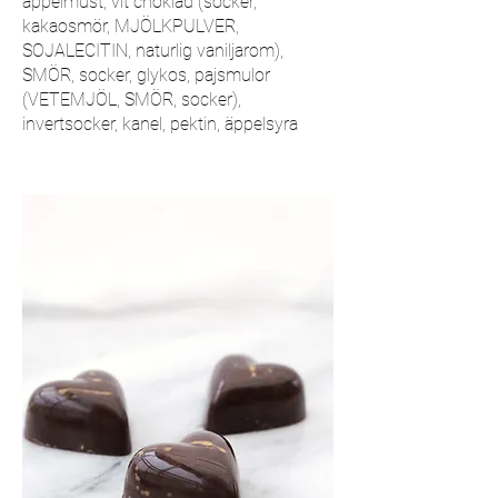
äppelmust, vit choklad (socker,
kakaosmör, MJÖLKPULVER,
SOJALECITIN, naturlig vaniljarom),
SMÖR, socker, glykos, pajsmulor
(VETEMJÖL, SMÖR, socker),
invertsocker, kanel, pektin, äppelsyra