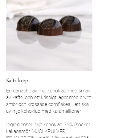
Kaffe-krisp
En ganache av mjölkchoklad med smak
av kaffe, och ett krispigt lager med brynt
smör och krossade cornflakes, i ett skal
av mjölkchoklad med karamelltoner.
Ingredienser: Mjölkchoklad 36% (socker,
kakaosmör, MJÖLKPULVER,