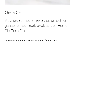
Citron-Gin
Vit choklad med smak av citron och en
ganache med mörk choklad och Hernö
Old Tom Gin
Ingredienser: vit choklad (socker,
kakaosmör, MJÖLKPULVER,
SOJALECITIN, naturlig vaniljarom), mörk
choklad 60% (kakaomassa, socker,
kakaosmör, SOJALECITIN, vanilj),
GRÄDDE, SMÖR, glykos, Hernö Tom Old
Gin, invertsocker, citron, salt