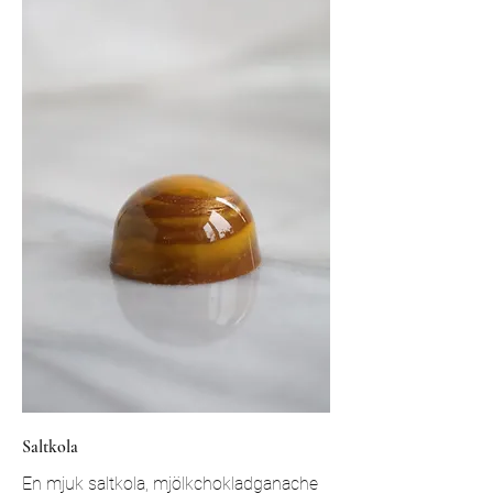
Saltkola
En mjuk saltkola, mjölkchokladganache